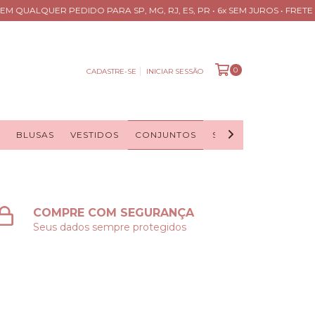
UALQUER PEDIDO PARA SP, MG, RJ, ES, PR • 6x SEM JUROS • FRETE GRÁT
0
CADASTRE-SE
INICIAR SESSÃO
BLUSAS
VESTIDOS
CONJUNTOS
SAIAS
CASACOS
COMPRE COM SEGURANÇA
Seus dados sempre protegidos