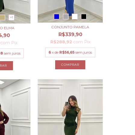
+1
CONJUNTO PAMELA
O ELMA
R$339,90
4,90
R$288,92
com
Pix
7
com
Pix
6
x de
R$56,65
sem juros
48
sem juros
COMPRAR
RAR