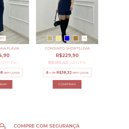
RES
+1
AIA FLÁVIA
CONJUNTO SHORTS LÍVIA
4,90
R$229,90
7
com
Pix
R$195,42
com
Pix
48
sem juros
6
x de
R$38,32
sem juros
RAR
COMPRAR
COMPRE COM SEGURANÇA