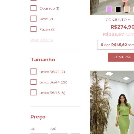
Dourado (1)
Rosé (2)
CONJUNTO ALI
R$274,9
Fúcsia (2)
R$233,67
co
VER TODOS
6
x de
R$45,82
sem
COMPRAR
Tamanho
único 36/42 (7)
único 36/44 (29)
único 36/46 (8)
Preço
DE
ATÉ