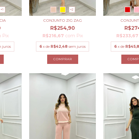
+1
+2
CIA
CONJUNTO ZIG ZAG
CONJUNT
0
R$254,90
R$27
m
Pix
R$216,67
com
Pix
R$233,6
 juros
6
x de
R$42,48
sem juros
6
x de
R$45,
COMPRAR
COMP