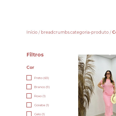
Início
breadcrumbs.categoria-produto
C
/
/
Filtros
Cor
Preto (63)
Branco (9)
Roxo (1)
Goiaba (1)
Gelo (1)