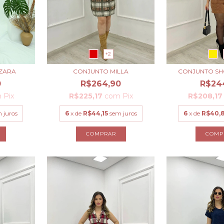
+2
CONJUNTO MILLA
CONJUNTO SH
 ZARA
R$264,90
R$24
0
R$225,17
com
Pix
R$208,1
m
Pix
6
x de
R$44,15
sem juros
6
x de
R$40,
 juros
COMPRAR
COMP