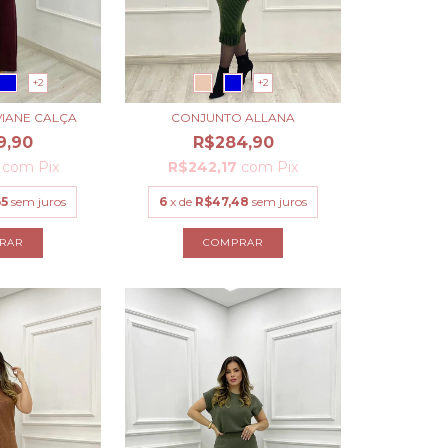
+2
+2
VIANE CALÇA
CONJUNTO ALLANA
9,90
R$284,90
2
com
Pix
R$242,17
com
Pix
65
sem juros
6
x de
R$47,48
sem juros
RAR
COMPRAR