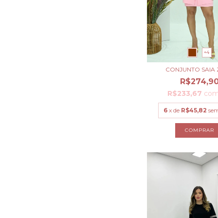
+4
CONJUNTO SAIA
R$274,9
R$233,67
co
6
x de
R$45,82
sem
COMPRAR