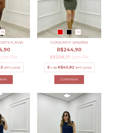
+4
+2
ORTS FLÁVIA
CONJUNTO JANAÍNA
4,90
R$244,90
7
com
Pix
R$208,17
com
Pix
82
sem juros
6
x de
R$40,82
sem juros
RAR
COMPRAR