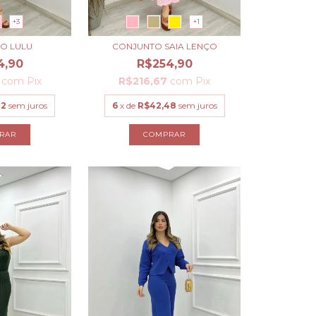
+3
+1
O LULU
CONJUNTO SAIA LENÇO
4,90
R$254,90
7
com
Pix
R$216,67
com
Pix
82
sem juros
6
x de
R$42,48
sem juros
RAR
COMPRAR