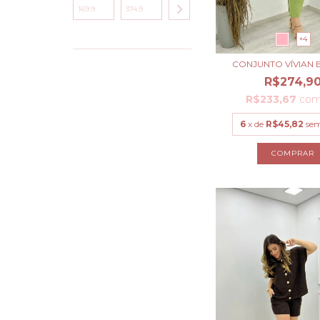
+4
CONJUNTO VÍVIAN
R$274,9
R$233,67
co
6
x de
R$45,82
sem
COMPRAR