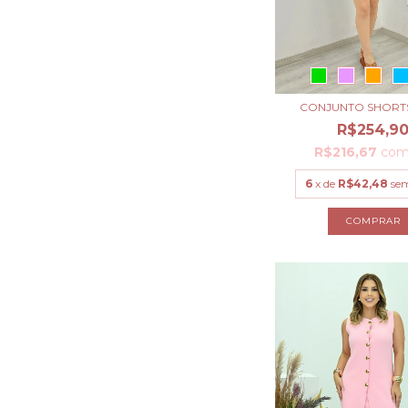
CONJUNTO SHORT
R$254,9
R$216,67
co
6
x de
R$42,48
sem
COMPRAR