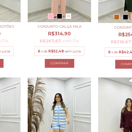
+3
 BOTÕES
CONJUNTO CALÇA MILA
CONJUNT
0
R$314,90
R$25
m
Pix
R$267,67
com
Pix
R$216,6
 juros
6
x de
R$52,48
sem juros
6
x de
R$42,
COMPRAR
COMP