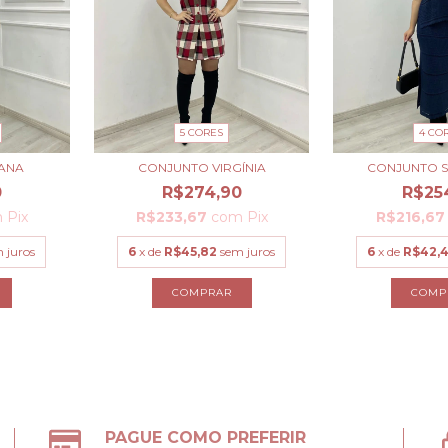
5 CORES
4 CO
ANA
CONJUNTO VIRGÍNIA
CONJUNTO S
0
R$274,90
R$25
m
Pix
R$233,67
com
Pix
R$216,6
 juros
6
x de
R$45,82
sem juros
6
x de
R$42,
COMPRAR
COMP
PAGUE COMO PREFERIR