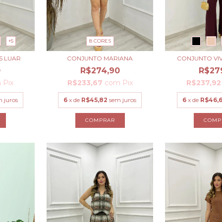
+5
8 CORES
S LUAR
CONJUNTO MARIANA
CONJUNTO VI
0
R$274,90
R$27
m
Pix
R$233,67
com
Pix
R$237,9
 juros
6
x de
R$45,82
sem juros
6
x de
R$46,
COMPRAR
COMP