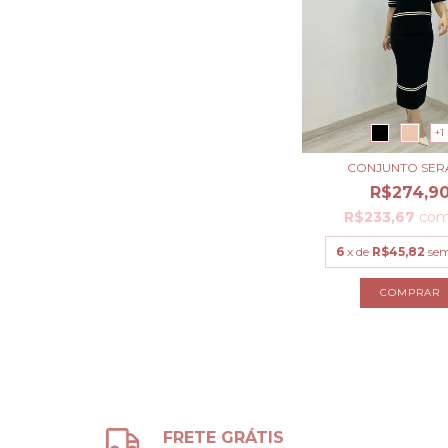
+1
CONJUNTO SER
R$274,9
R$233,67
co
6
x de
R$45,82
sem
COMPRAR
FRETE GRÁTIS