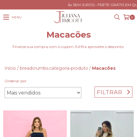
6x SEM JUROS • FRETE GRÁTIS EM QU
MENU
0
Macacões
Finalize sua compra com o cupom JUH5 e aproveite o desconto.
Início
/
breadcrumbs.categoria-produto
/
Macacões
Ordenar por
FILTRAR