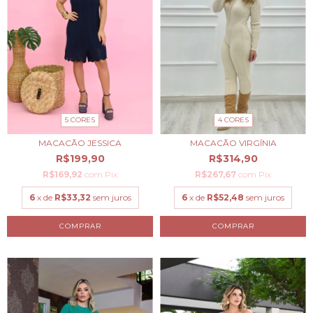
5 CORES
4 CORES
MACACÃO JESSICA
MACACÃO VIRGÍNIA
R$199,90
R$314,90
R$169,92
com
Pix
R$267,67
com
Pix
6
x de
R$33,32
sem juros
6
x de
R$52,48
sem juros
COMPRAR
COMPRAR