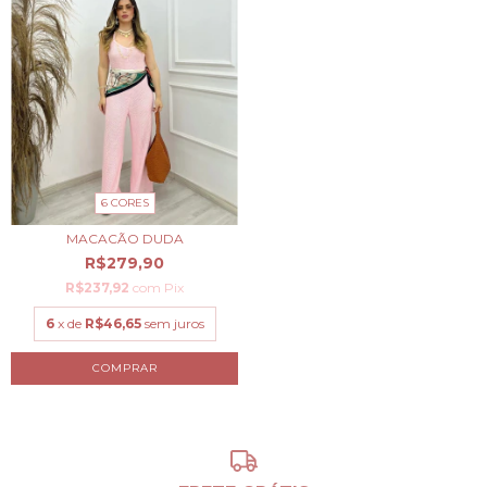
6 CORES
MACACÃO DUDA
R$279,90
R$237,92
com
Pix
6
x de
R$46,65
sem juros
COMPRAR