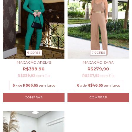
6 CORES
7 CORES
MACACÃO ARELYS
MACACÃO ZARA
R$399,90
R$279,90
R$339,92
com
Pix
R$237,92
com
Pix
6
x de
R$66,65
sem juros
6
x de
R$46,65
sem juros
COMPRAR
COMPRAR