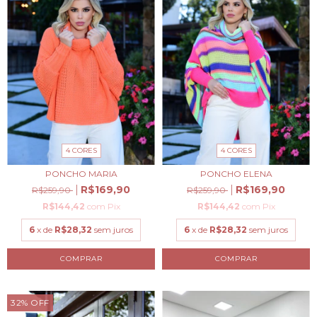
4 CORES
4 CORES
PONCHO MARIA
PONCHO ELENA
R$169,90
R$169,90
R$259,90
R$259,90
R$144,42
com
Pix
R$144,42
com
Pix
6
x de
R$28,32
sem juros
6
x de
R$28,32
sem juros
COMPRAR
COMPRAR
32
%
OFF