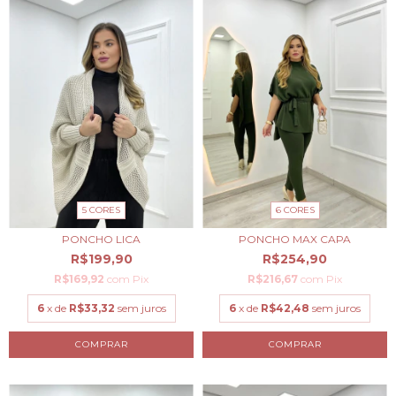
5 CORES
6 CORES
PONCHO LICA
PONCHO MAX CAPA
R$199,90
R$254,90
R$169,92
com
Pix
R$216,67
com
Pix
6
x de
R$33,32
sem juros
6
x de
R$42,48
sem juros
COMPRAR
COMPRAR