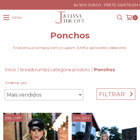
6x SEM JUROS • FRETE GRÁTIS EM QUA
MENU
0
Ponchos
Finalize sua compra com o cupom JUH5 e aproveite o desconto.
Início
/
breadcrumbs.categoria-produto
/
Ponchos
Ordenar por
FILTRAR
35
%
OFF
36
%
OFF