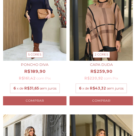
5 CORES
2 CORES
PONCHO DIVA
CAPA DUDA
R$189,90
R$259,90
R$161,42
com
Pix
R$220,92
com
Pix
6
x de
R$31,65
sem juros
6
x de
R$43,32
sem juros
COMPRAR
COMPRAR