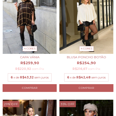
4 CORES
4 CORES
CAPA VÂNIA
BLUSA PONCHO BOTÃO
R$259,90
R$254,90
R$220,92
com
Pix
R$216,67
com
Pix
6
x de
R$43,32
sem juros
6
x de
R$42,48
sem juros
COMPRAR
COMPRAR
29
%
OFF
35
%
OFF