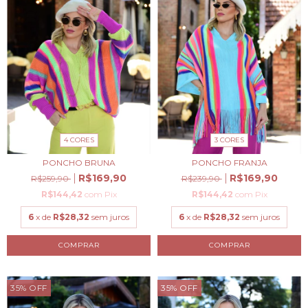
4 CORES
3 CORES
PONCHO BRUNA
PONCHO FRANJA
R$169,90
R$169,90
R$259,90
R$239,90
R$144,42
com
Pix
R$144,42
com
Pix
6
x de
R$28,32
sem juros
6
x de
R$28,32
sem juros
COMPRAR
COMPRAR
35
%
OFF
35
%
OFF