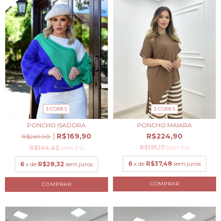
3 CORES
3 CORES
PONCHO ISADORA
PONCHO MAIARA
R$169,90
R$224,90
R$249,90
R$191,17
com
Pix
R$144,42
com
Pix
6
x de
R$37,48
sem juros
6
x de
R$28,32
sem juros
COMPRAR
COMPRAR