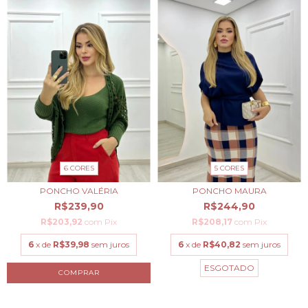
6 CORES
5 CORES
PONCHO VALÉRIA
PONCHO MAURA
R$239,90
R$244,90
R$203,92
com
Pix
R$208,17
com
Pix
6
x de
R$39,98
sem juros
6
x de
R$40,82
sem juros
ESGOTADO
COMPRAR