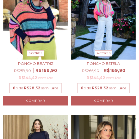
5 CORES
4 CORES
PONCHO BEATRIZ
PONCHO ESTELA
R$169,90
R$169,90
R$259,90
R$266,90
R$144,42
com
Pix
R$144,42
com
Pix
6
x de
R$28,32
sem juros
6
x de
R$28,32
sem juros
COMPRAR
COMPRAR