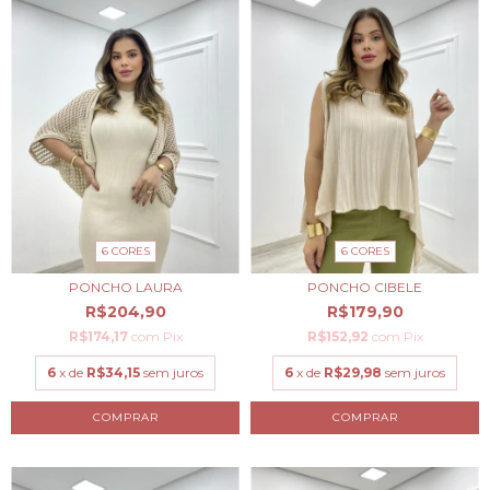
6 CORES
6 CORES
PONCHO LAURA
PONCHO CIBELE
R$204,90
R$179,90
R$174,17
com
Pix
R$152,92
com
Pix
6
x de
R$34,15
sem juros
6
x de
R$29,98
sem juros
COMPRAR
COMPRAR