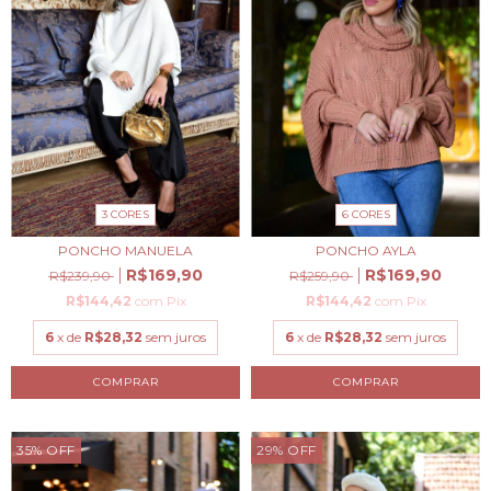
3 CORES
6 CORES
PONCHO MANUELA
PONCHO AYLA
R$169,90
R$169,90
R$239,90
R$259,90
R$144,42
com
Pix
R$144,42
com
Pix
6
x de
R$28,32
sem juros
6
x de
R$28,32
sem juros
COMPRAR
COMPRAR
35
%
OFF
29
%
OFF