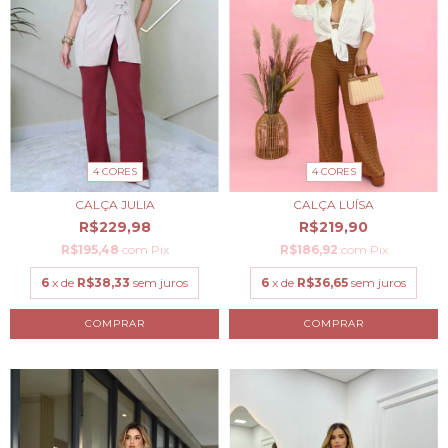
4 CORES
4 CORES
CALÇA JULIA
CALÇA LUÍSA
R$229,98
R$219,90
R$195,48
com
Pix
R$186,92
com
Pix
6
x de
R$38,33
sem juros
6
x de
R$36,65
sem juros
COMPRAR
COMPRAR