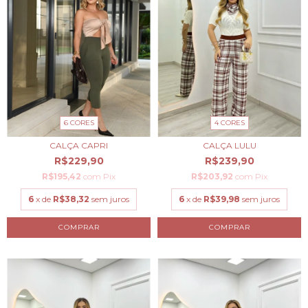
6 CORES
4 CORES
CALÇA CAPRI
CALÇA LULU
R$229,90
R$239,90
R$195,42
com
Pix
R$203,92
com
Pix
6
x de
R$38,32
sem juros
6
x de
R$39,98
sem juros
COMPRAR
COMPRAR