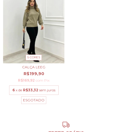
5 CORES
CALÇA LEEG
R$199,90
R$169,92
com
Pix
6
x de
R$33,32
sem juros
ESGOTADO