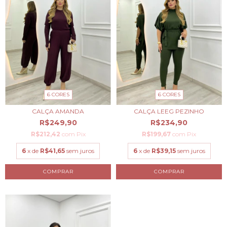
6 CORES
6 CORES
CALÇA AMANDA
CALÇA LEEG PEZINHO
R$249,90
R$234,90
R$212,42
com
Pix
R$199,67
com
Pix
6
x de
R$41,65
sem juros
6
x de
R$39,15
sem juros
COMPRAR
COMPRAR