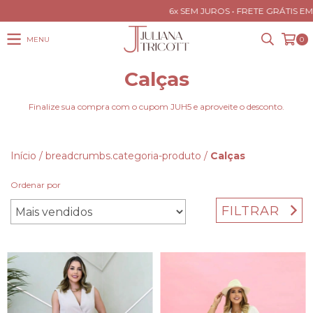
6x SEM JUROS • FRETE GRÁTIS EM 
MENU
0
Calças
Finalize sua compra com o cupom JUH5 e aproveite o desconto.
Início
/
breadcrumbs.categoria-produto
/
Calças
Ordenar por
FILTRAR