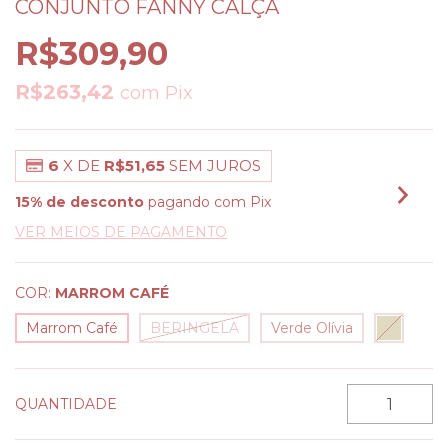
CONJUNTO FANNY CALÇA
R$309,90
R$263,42
com
Pix
6
X DE
R$51,65
SEM JUROS
15% de desconto
pagando com Pix
VER MEIOS DE PAGAMENTO
COR:
MARROM CAFÉ
Marrom Café
BERINGELA
Verde Olívia
QUANTIDADE