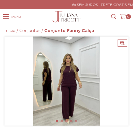
6x SEM JUROS • FRETE GRÁTIS EM
MENU
0
Início
/
Conjuntos
/
Conjunto Fanny Calça