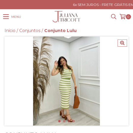
6x SEM JUROS • FRETE GRÁTIS EM
MENU
0
Início
/
Conjuntos
/
Conjunto Lulu