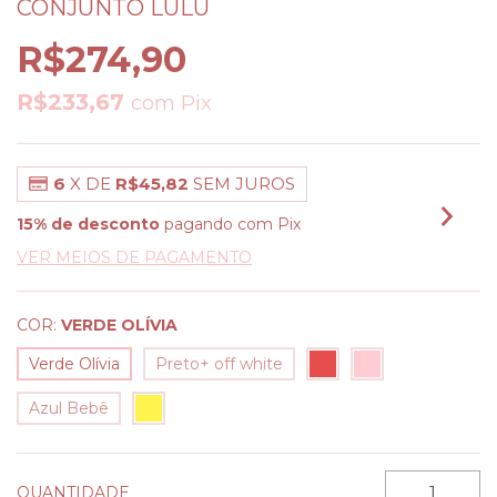
CONJUNTO LULU
R$274,90
R$233,67
com
Pix
6
X DE
R$45,82
SEM JUROS
15% de desconto
pagando com Pix
VER MEIOS DE PAGAMENTO
COR:
VERDE OLÍVIA
Verde Olívia
Preto+ off white
Azul Bebê
QUANTIDADE