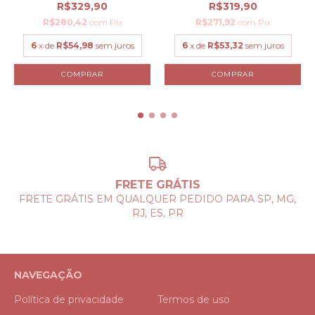
R$329,90
R$319,90
R$280,42
com
Pix
R$271,92
com
Pix
6
x de
R$54,98
sem juros
6
x de
R$53,32
sem juros
COMPRAR
COMPRAR
FRETE GRÁTIS
FRETE GRÁTIS EM QUALQUER PEDIDO PARA SP, MG,
RJ, ES, PR
NAVEGAÇÃO
Política de privacidade
Termos de uso