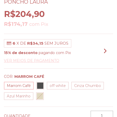
PONCHO LAURA
R$204,90
R$174,17
com
Pix
6
X DE
R$34,15
SEM JUROS
15% de desconto
pagando com Pix
VER MEIOS DE PAGAMENTO
COR:
MARROM CAFÉ
Marrom Café
off white
Cinza Chumbo
Azul Marinho
QUANTIDADE