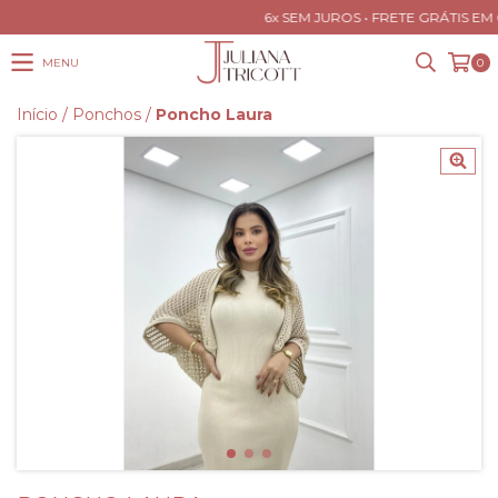
6x SEM JUROS • FRETE GRÁTIS EM 
MENU
0
Início
/
Ponchos
/
Poncho Laura