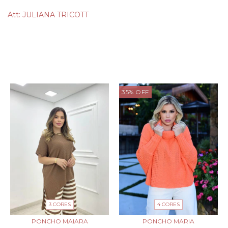
Att: JULIANA TRICOTT
PRODUTOS SIMILARES
35
%
OFF
3 CORES
4 CORES
PONCHO MAIARA
PONCHO MARIA