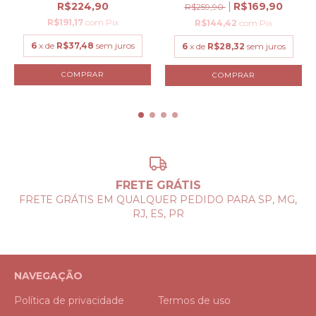
R$224,90
R$169,90
R$259,90
R$191,17
com
Pix
R$144,42
com
Pix
6
x de
R$37,48
sem juros
6
x de
R$28,32
sem juros
COMPRAR
COMPRAR
FRETE GRÁTIS
FRETE GRÁTIS EM QUALQUER PEDIDO PARA SP, MG,
RJ, ES, PR
NAVEGAÇÃO
Política de privacidade
Termos de uso