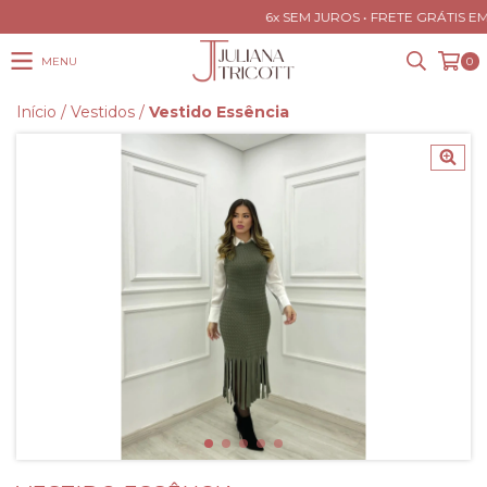
6x SEM JUROS • FRETE GRÁTIS EM
MENU
0
Início
/
Vestidos
/
Vestido Essência