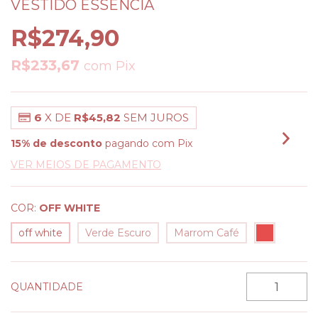
VESTIDO ESSÊNCIA
R$274,90
R$233,67
com
Pix
6
X DE
R$45,82
SEM JUROS
15% de desconto
pagando com Pix
VER MEIOS DE PAGAMENTO
COR:
OFF WHITE
off white
Verde Escuro
Marrom Café
QUANTIDADE