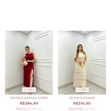
PRODUTOS SIMILARES
5 CORES
6 CORES
VESTIDO RAIANE
VESTIDO RAFAELI LUREX
R$314,90
R$284,90
R$267,67
com
Pix
R$242,17
com
Pix