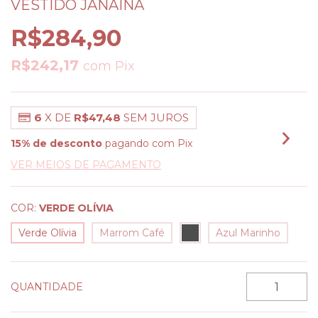
VESTIDO JANAÍNA
R$284,90
R$242,17
com
Pix
6
X DE
R$47,48
SEM JUROS
15% de desconto
pagando com Pix
VER MEIOS DE PAGAMENTO
COR:
VERDE OLÍVIA
Verde Olívia
Marrom Café
Azul Marinho
QUANTIDADE