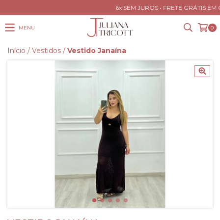
6x SEM JUROS • FRETE GRÁTIS EM 
MENU
0
Início
/
Vestidos
/
Vestido Janaína