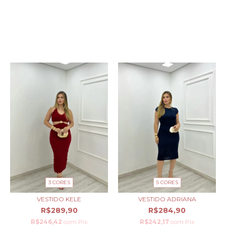
PRODUTOS SIMILARES
3 CORES
5 CORES
VESTIDO KELE
VESTIDO ADRIANA
R$289,90
R$284,90
R$246,42
com
Pix
R$242,17
com
Pix