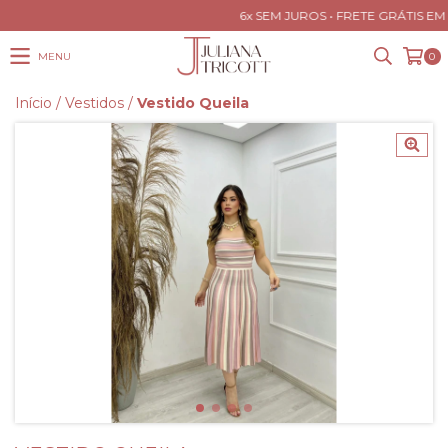
6x SEM JUROS • FRETE GRÁTIS EM 
MENU
0
Início
/
Vestidos
/
Vestido Queila