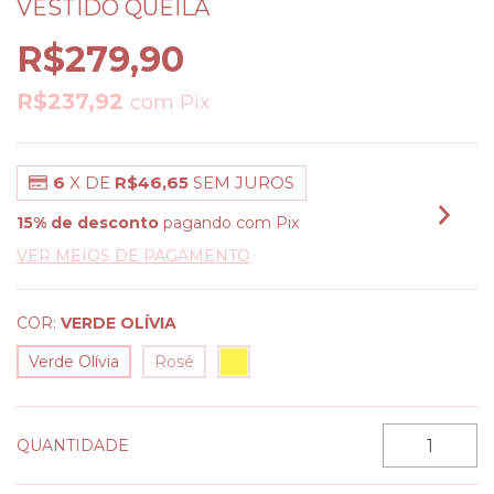
VESTIDO QUEILA
R$279,90
R$237,92
com
Pix
6
X DE
R$46,65
SEM JUROS
15% de desconto
pagando com Pix
VER MEIOS DE PAGAMENTO
COR:
VERDE OLÍVIA
Verde Olívia
Rosê
QUANTIDADE