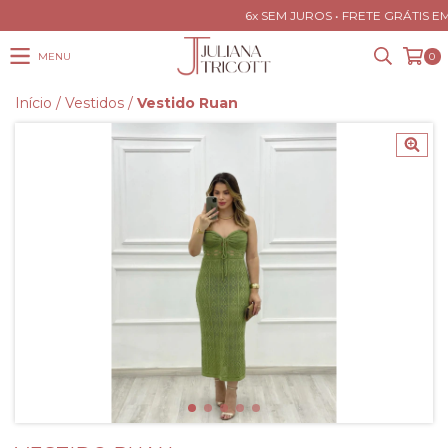
6x SEM JUROS • FRETE GRÁTIS EM
MENU
0
Início
/
Vestidos
/
Vestido Ruan