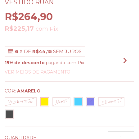
VESTIDO RUAN
R$264,90
R$225,17
com
Pix
6
X DE
R$44,15
SEM JUROS
15% de desconto
pagando com Pix
VER MEIOS DE PAGAMENTO
COR:
AMARELO
Verde Olívia
Rosê
off white
QUANTIDADE