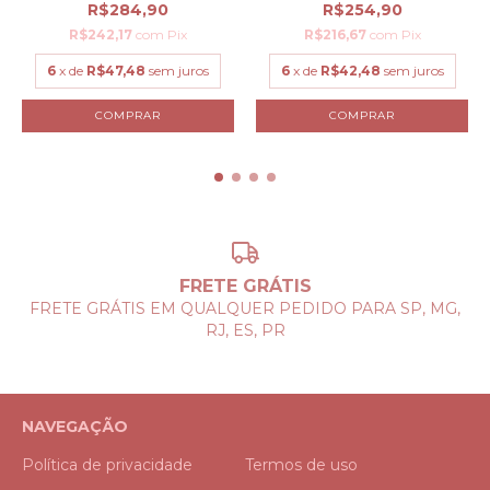
R$284,90
R$254,90
R$242,17
com
Pix
R$216,67
com
Pix
6
x de
R$47,48
sem juros
6
x de
R$42,48
sem juros
COMPRAR
COMPRAR
FRETE GRÁTIS
FRETE GRÁTIS EM QUALQUER PEDIDO PARA SP, MG,
RJ, ES, PR
NAVEGAÇÃO
Política de privacidade
Termos de uso